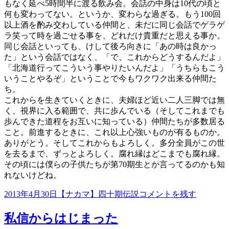
もなく延べ5時間半に渡る飲み会。会話の中身は10代の頃と
何も変わってない。というか、変わらな過ぎる。もう100回
以上酒を酌み交わしている仲間と、未だに同じ会話でゲラゲ
ラ笑って時を過ごせる事を、どれだけ貴重だと思える事か。
同じ会話といっても、けして後ろ向きに「あの時は良かっ
た」という会話ではなく、「で、これからどうするんだよ」
「北海道行ってこういう事やりたいんだよ」「うちらもこう
いうことやるぞ」ということで今もワクワク出来る仲間た
ち。
これからを生きていくときに、夫婦ほど近い二人三脚では無
く、視界に入る範囲で、共に歩んでいる（そしてこれまでも
歩んできた道程をお互いに知っている）仲間たちが多数居る
こと。前進するときに、これ以上心強いものが有るものか。
ありがとう。そしてこれからもよろしく。多分全員がこの世
を去るまで、ずっとよろしく。腐れ縁はどこまでも腐れ縁。
その頃には僕らの子供たちが第70期生とか言ってるのかも知
れないけどね。
投
カ
送
2013年4月30日
【ナカマ】四十期伝説
コメントを残す
稿
テ
別
日:
ゴ
会
私信からはじまった
リ
に