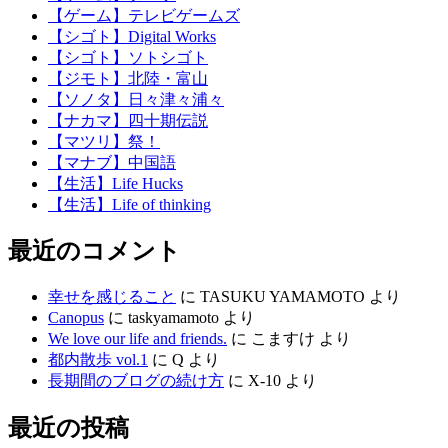
【ゲーム】テレビゲームズ
【シゴト】Digital Works
【シゴト】ソトシゴト
【ジモト】北陸・富山
【ソノタ】日々津々浦々
【ナカマ】四十期伝説
【マツリ】祭！
【マナブ】中国語
【生活】Life Hucks
【生活】Life of thinking
最近のコメント
幸せを感じること
に
TASUKU YAMAMOTO
より
Canopus
に
taskyamamoto
より
We love our life and friends.
に
こますけ
より
都内散歩 vol.1
に
Q
より
長期間のブログの続け方
に
X-10
より
最近の投稿