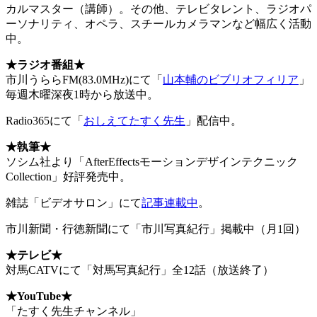
カルマスター（講師）。その他、テレビタレント、ラジオパ
ーソナリティ、オペラ、スチールカメラマンなど幅広く活動
中。
★ラジオ番組★
市川うららFM(83.0MHz)にて「
山本輔のビブリオフィリア
」
毎週木曜深夜1時から放送中。
Radio365にて「
おしえてたすく先生
」配信中。
★執筆★
ソシム社より「AfterEffectsモーションデザインテクニック
Collection」好評発売中。
雑誌「ビデオサロン」にて
記事連載中
。
市川新聞・行徳新聞にて「市川写真紀行」掲載中（月1回）
★
テレビ★
対馬CATVにて「対馬写真紀行」全12話（放送終了）
★YouTube
★
「たすく先生チャンネル」