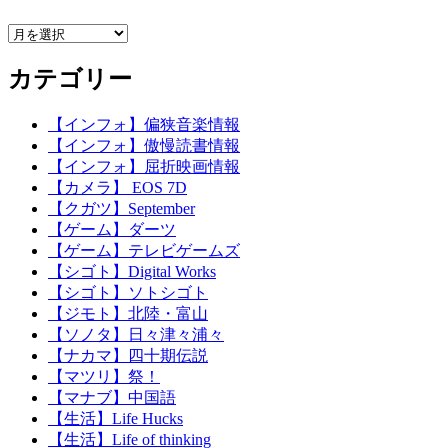
ア
ー
カテゴリー
カ
イ
ブ
【インフォ】偏狭音楽情報
【インフォ】傲慢読書情報
【インフォ】屈折映画情報
【カメラ】 EOS 7D
【クガツ】September
【ゲーム】ダーツ
【ゲーム】テレビゲームズ
【シゴト】Digital Works
【シゴト】ソトシゴト
【ジモト】北陸・富山
【ソノタ】日々津々浦々
【ナカマ】四十期伝説
【マツリ】祭！
【マナブ】中国語
【生活】Life Hucks
【生活】Life of thinking