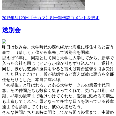
投
カ
僕
2015年5月29日
【ナカマ】四十期伝説
コメントを残す
稿
テ
の
日:
ゴ
母
送別会
リ
校
ー
は
九
昨日は飲み会。大学時代の腐れ縁が北海道に移住すると言う
龍
事で、（珍しく）僕から率先して送別会を開催。
城
思えば93年に、同期として同じ大学に入学してから、新卒で
塞
入った会社も同じ（というか僕が引きずり込んだ）、退社も
に
同じ、彼がお芝居の座長をやると言えば舞台監督を引き受け
（ただ見てただけ）、僕が結婚すると言えば彼に裏方を全部
任せたりもした。本当に腐れ縁。
「40期生」と呼ばれる、とある大学サークルの第四十代同
窓。その仲間たちも数多く集まってくれて、更には41期、42
期、45期の後輩まで駆けつけてくれた。愛知に勤める同期生
も上京してくれた。母となって多忙な日々を送っている後輩
達までも参加してくれた。彼の人徳だろう。
そんな仲間たちと18時に開会してから延々終電まで、中締め