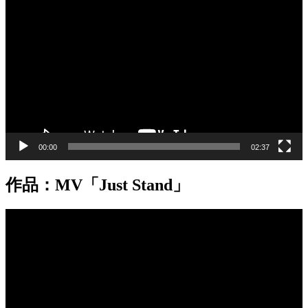
画
プ
レ
ー
ヤ
ー
00:00
02:37
作品：MV「Just Stand」
動
画
プ
レ
ー
ヤ
ー