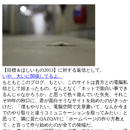
ー
【目標＆ほしいもの2013】に対する返信として。
いや、大いに関係してるよ。
もともとこのブログ、もとい、このサイトは貴方との電脳私
信として始まったもの。なんとなく「ネットで面白い事でき
るんじゃなかろうか」と思って色々遊んでいた矢先、それこ
そ99年の秋口に、君が面白そうなサイトを始めたのがきっか
けだ。「僕もやりたい。電脳空間で文章書いて、なんか今ま
でのやり取りと違うコミュニケーションを取ってみたい」と
思って、隣に居たQAZQAYに「ホームページの作り方教え
て」と言って作り始めたのが全ての発端だ。