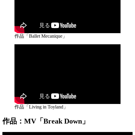
作品「Ballet Mecanique」
作品「Living in Toyland」
作品：MV「Break Down」
動