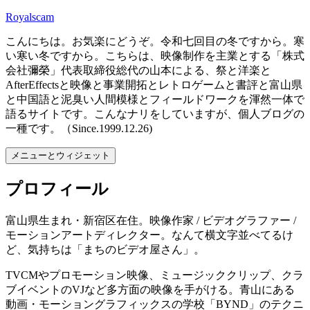
コ
Royalscam
ン
こんにちは。お気楽にどうぞ。令和七回目の冬ですから。寒
テ
い寒い冬ですから。こちらは、映像制作を主業とする「株式
ン
会社彌榮」代表取締役総代の山本による、祭と洋楽と
ツ
AfterEffectsと映像と事業開拓とレトロゲームと書評と富山県
へ
と中国語と泥臭い人間模様とフィールドワークを渾然一体で
ス
語るサイトです。こんなナリをしていますが、個人ブログの
キ
一種です。（Since.1999.12.26)
ッ
プ
メニューとウィジェット
プロフィール
富山県生まれ・新宿区在住。映像作家 / ビデオグラファー /
モーションアートディレクター。なんて横文字並べてるけ
ど、気持ちは「まちのビデオ屋さん」。
TVCMやプロモーション映像、ミュージッククリップ、クラ
ブイベントのVJなど多方面の映像を手がける。青山にある
動画・モーショングラフィックスの学校「BYND」のテクニ