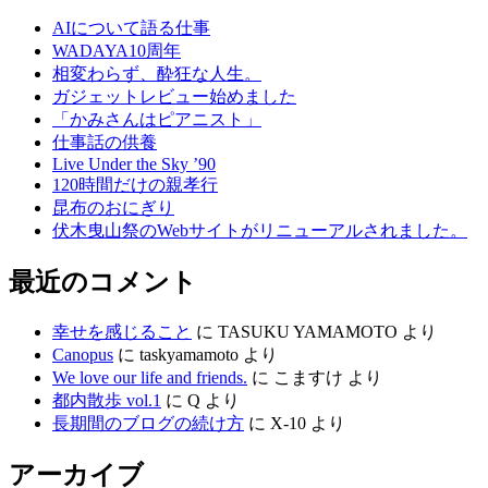
AIについて語る仕事
WADAYA10周年
相変わらず、酔狂な人生。
ガジェットレビュー始めました
「かみさんはピアニスト」
仕事話の供養
Live Under the Sky ’90
120時間だけの親孝行
昆布のおにぎり
伏木曳山祭のWebサイトがリニューアルされました。
最近のコメント
幸せを感じること
に
TASUKU YAMAMOTO
より
Canopus
に
taskyamamoto
より
We love our life and friends.
に
こますけ
より
都内散歩 vol.1
に
Q
より
長期間のブログの続け方
に
X-10
より
アーカイブ