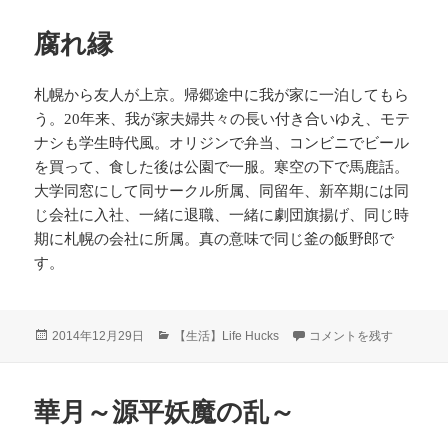
日:
ゴ
リ
腐れ縁
ー
札幌から友人が上京。帰郷途中に我が家に一泊してもら
う。20年来、我が家夫婦共々の長い付き合いゆえ、モテ
ナシも学生時代風。オリジンで弁当、コンビニでビール
を買って、食した後は公園で一服。寒空の下で馬鹿話。
大学同窓にして同サークル所属、同留年、新卒期には同
じ会社に入社、一緒に退職、一緒に劇団旗揚げ、同じ時
期に札幌の会社に所属。真の意味で同じ釜の飯野郎で
す。
投
カ
腐れ縁 に
2014年12月29日
【生活】Life Hucks
コメントを残す
稿
テ
日:
ゴ
リ
華月～源平妖魔の乱～
ー