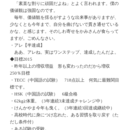
「素直な割りに頑固だよね」とよく言われます。僕の
価値観は強固なのです。
毎年、価値観を揺るがすような出来事がありますが、
少なくとも今年まで、自分を曲げないで貫き通せている
かな、と感じます。そのしわ寄せをかみさんが食らって
ますが。ごめんなさい。
・アレ【半達成】
ああ、アレね。実はワンステップ、達成したんだよ。
◆目標2015
・昨年以上の増収増益 形も変わったのだから増収
250％目標
・TECC（中国語の試験） 718点以上 何気に最難関目
標です。
・HSK（中国語の試験） 6級合格
・62kg≧体重。（3年連続3未達成チャレンジ中）
・けんかやま今年も曳く。（3年連続3回達成継続中）
・高校時代に身につけ忘れた、ある習慣を取り戻す（た
だし条件付）
・ある試験の受験。