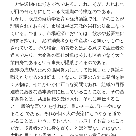
向と快適指向に傾きがちである。これこそが、われわれ
が目の当たりにしている大組織の特徴なのである。
しかし、既成の経済学教育や経済論議では、そのことが
理解されておらず、市場は半ば宗教的崇拝の対象になっ
ている。つまり、市場経済においては、欲求や必要性に
関する指示は、必ず消費者から生産者へと向かうものと
されている。その場合、消費者とはある意味で生産者の
道具であり、大企業の奉仕対象は公共も区的でなく大企
業自身であるという事実が隠蔽されるのである。
組織の成功のための協同努力に大して抵抗したり異議を
唱えたりするのは好ましくない。既定の方針に疑問を抱
く人物は、それがいかに正当な疑問であれ、組織の目標
達成に必要な基本条件に反していることになる。その基
本条件とは、共通目標を受け入れ、それに奉仕するこ
と-一般的な言い方をすれば、良いチームプレーやにな
ること-である。それが個々人の安楽にもつながる道で
あることは、いうまでもない。トルストイも言ったこと
だが、多数者の側に身を置くことほど楽なことはない。
大脳作用による思考と、そこから生じる意見や行為ほ