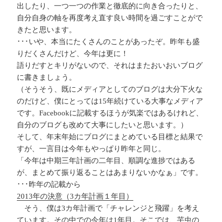
出したり、一つ一つの作業と徹底的に向き合ったりと、
自分自身の軸を再度考え直す良い時間を過ごすことがで
きたと思います。
･･･いや、本当にたくさんのことがあったぞ。昨年も盛
りだくさんだけど、今年は更に！
語りだすとキリがないので、それはまたおいおいブログ
に書きましょう。
（そうそう、既にメディアとしてのブログは大分下火な
のだけど、僕にとっては15年続けている大事なメディア
です。Facebookに記載するほうが気楽ではあるけれど、
自分のブログも改めて大事にしたいと思います。）
そして、年末年始にブログにまとめている目標と結果で
すが、一言目は今年もやっぱり昨年と同じ。
「今年は中期三年計画の二年目、順調な進捗ではある
が、まとめて振り返ることはあまりないかなぁ」です。
･･･昨年の記載から
2013年の決意（3カ年計画１年目）
そう、僕は3カ年計画で「チャレンジと飛躍」を考え
ています。その中での今年は1年目。そこでは、芋虫の