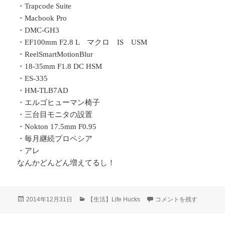
・Trapcode Suite
・Macbook Pro
・DMC-GH3
・EF100mm F2.8 L マクロ IS USM
・ReelSmartMotionBlur
・18-35mm F1.8 DC HSM
・ES-335
・HM-TLB7AD
・エルゴヒューマン椅子
・三台目モニタの設置
・Nokton 17.5mm F0.95
・毎月継続プロペシア
・アレ
なんかどんどん増えてるし！
投
カ
2014年のまとめ に
2014年12月31日
【生活】Life Hucks
コメントを残す
稿
テ
日:
ゴ