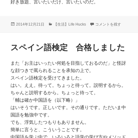
好き放題、言いたいだけ、言いたいのだ。
投
カ
満足の文化/ JKガルブレ
2014年12月21日
【生活】Life Hucks
コメントを残す
稿
テ
日:
ゴ
リ
スペイン語検定 合格しました
ー
また「お主はいったい何処を目指しておるのだ」と怪訝
な顔つきで罵られることを承知の上で。
スペイン語検定を受けてきました。
はい。ええ。待って。ちょっと待って。説明するから。
ちゃんと説明するから。ちょっと待って。
「輔は確か中国語を（以下略）」
はいそうです。正しいです。その通りです。ただいま中
国語を勉強中です。
でも、浮気したつもりもありません。
簡単に言うと、こういうことです。
中国語を学ぶ中で、いろいろと語学の学び方やメソッド