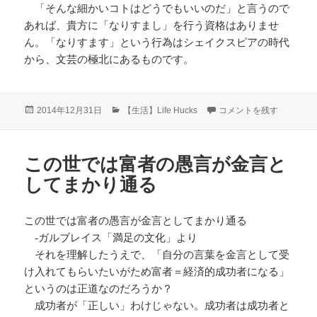
「そんな細かいコトはどうでもいいのだ」と言うので
あれば、貴方に「なりすまし」を行う資格はありませ
ん。「なりすます」という行為はシェイクスピアの時代
から、文芸の極北にあるものです。
投
カ
なりすまし に
2014年12月31日
【生活】Life Hucks
コメントを残す
稿
テ
日:
ゴ
リ
この世では富者の愚言が金言と
ー
してまかり通る
この世では富者の愚言が金言としてまかり通る
-ガルブレイス「満足の文化」より
それを理解したうえで、「自分の言葉を金言として受
け入れてもらいたいがため富者＝経済的成功者になる」
というのは正道なのだろうか？
成功者が「正しい」わけじゃない。成功者は成功者と