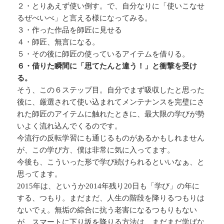
２・とりあえず使い倒す。で、自分なりに「使いこなせ
るぜべいべ」と言える様になってみる。
３・作った作品を師匠に見せる
４・師匠、無言になる。
５・その後に師匠の使っているアイテムを借りる。
６・借りた瞬間に「思てたんと違う！」と衝撃を受け
る。
そう、この６ステップ目。自分でまず吸収したと思った
後に、厳選されて使い込まれてメンテナンスを完璧にさ
れた師匠のアイテムに触れたときに、最大限の学びが勢
いよく流れ込んでくるのです。
今流行の反転学習にも通じるものがあるかもしれません
が、この学び方、僕は非常に気に入ってます。
今後も、こういった形で学び続けられるといいなぁ、と
思ってます。
2015年は、というか2014年残り20日も「学び」の年に
する、つもり。まだまだ、人生の階段を降りるつもりは
ないでぇ。無垢の綜合に抗う老害になるつもりもない
が、スマートに下り坂を降りる方法は、まだまだ学ばな