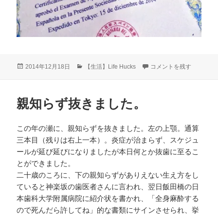
投
カ
スペイン語検定 合格しま
2014年12月18日
【生活】Life Hucks
コメントを残す
稿
テ
日:
ゴ
リ
親知らず抜きました。
ー
この年の瀬に、親知らずを抜きました。左の上顎。通算
三本目（残りは右上一本）。炎症が治まらず、スケジュ
ールが延び延びになりましたが本日何とか抜歯に至るこ
とができました。
二十歳のころに、下の親知らずがありえない生え方をし
ていると神楽坂の歯医者さんに言われ、翌日飯田橋の日
本歯科大学附属病院に紹介状を書かれ、「全身麻酔する
ので死んだら許してね」的な書類にサインさせられ、挙