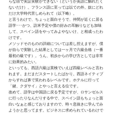
らな頭で実証実験ができない（というか英語に触れたく
ないだけ）。フランス語に至っては以ての外。奴にどれ
だけ大学時代苦しめられて（以下略）。
と言うわけで、ちょっと面白そうで、仲間が近くに居る
語学･･･かつ、訪米予定や僕の好みの耳触りなども加味
して、スペイン語をやってみよやないけ、と相成ったわ
けです。
メソッドそのものの詳細については差し控えますが、僕
が自らで実験した結果としては一ヶ月で六級合格（一番
最初の級です）。うん、初歩からの学び方としては非常
に効果的みたい。
といっても、西語六級は英検でいえば四級レベルと言わ
れます。まだまだスタートしたばかり。西語ネイティブ
からすれば鼻で笑われるレベルです。ホテルに行って
「鍵、クダサイ」とやっと言える位です。
改めて、語学は中国語に戻る予定ですが、ロサンゼルス
に行ったりなんだりする中で、スペイン語もちょっと面
白いなぁと感じておりますので、時々息抜きに学んでみ
ようかと思ってます。ビジネスに求められているわけで