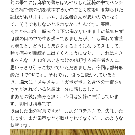
句の果てには麻酔で薄らぼんやりした記憶の中でペンチ
と金槌で僕の顎を破壊するかのごとく歯を叩き割られた
記憶があります。いや、お医者さんが悪いのではなく
て、そうでもしないと取れなかったんです。実際。
それから20年、噛み合う下の歯がないまま上の親知らず
は僕の口の中で生き残ってきましたが、年も重ねて歯茎
も弱ると、どうにも悪さをするようになってきまして。
時々痛みが断続的に出てくるようになり、「これはあき
まへんな」と10年来いきつけの信頼する歯医者さんに、
思いっきり引っこ抜いていただきました。今回は部分麻
酔だけでOKです。それでも、引っこ抜かれていると
き、脳天に「メキメキ」「ガポポポ」と身体の一部を引
き剥がされている体感は十分に感じました。
まあその後は痛みも無く、今日は安静に生活していま
す。明日は消毒です。
抜歯した歯の写真ですが、まあグロテスクで、失礼いた
します。まだ歯茎などが取りきれてなくて、このような
状態です。