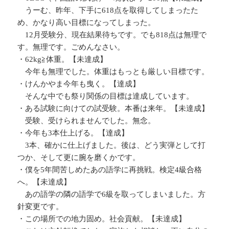
うーむ、昨年、下手に618点を取得してしまったた
め、かなり高い目標になってしまった。
12月受験分、現在結果待ちです。でも818点は無理で
す。無理です。ごめんなさい。
・62kg≧体重。【未達成】
今年も無理でした。体重はもっとも厳しい目標です。
・けんかやま今年も曳く。【達成】
そんな中でも祭り関係の目標は達成しています。
・ある試験に向けての試受験。本番は来年。【未達成】
受験、受けられませんでした。無念。
・今年も3本仕上げる。【達成】
3本、確かに仕上げました。後は、どう実弾として打
つか、そして更に腕を磨くかです。
・僕を5年間苦しめたあの語学に再挑戦。検定4級合格
へ。【未達成】
あの語学の隣の語学で6級を取ってしまいました。方
針変更です。
・この場所での地力固め。社会貢献。【未達成】