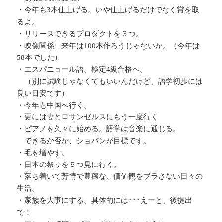
・今年も3本仕上げる。いや仕上げるだけでなく賞を取
るよ。
・リリースできるプロダクトを３つ。
・映像関係、来年は100本作ろうじゃないか。（今年は
58本でした）
・エスパニョール語。検定4級合格へ。
（別に試験じゃなくてもいいんだけど、語学初歩には
良い目安です）
・今年も中国へ行く。
・更には妻とロサンゼルスにもう一度行く
・ピアノを久々に始める。語学は音楽に通じる。
できるか否か、ショパンが目標です。
・毛を増やす。
・日本の祭りを５つ見に行く。
・落ち着いて芳情で豊穣な、価値観をブラさない日々の
生活。
・家族を大事にする。具体的には･･･えーと、後提出
で！