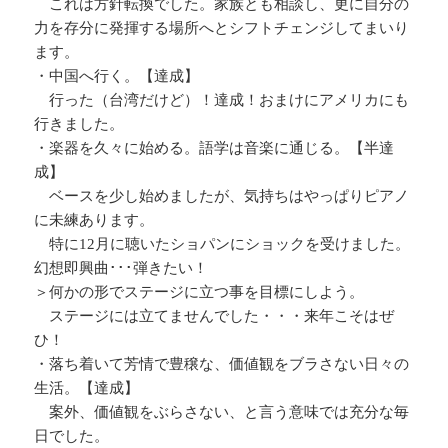
これは方針転換でした。家族とも相談し、更に自分の
力を存分に発揮する場所へとシフトチェンジしてまいり
ます。
・中国へ行く。【達成】
行った（台湾だけど）！達成！おまけにアメリカにも
行きました。
・楽器を久々に始める。語学は音楽に通じる。【半達
成】
ベースを少し始めましたが、気持ちはやっぱりピアノ
に未練あります。
特に12月に聴いたショパンにショックを受けました。
幻想即興曲･･･弾きたい！
＞何かの形でステージに立つ事を目標にしよう。
ステージには立てませんでした・・・来年こそはぜ
ひ！
・落ち着いて芳情で豊穣な、価値観をブラさない日々の
生活。【達成】
案外、価値観をぶらさない、と言う意味では充分な毎
日でした。