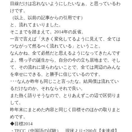
目線だけは忘れないようにしたいなぁ、と思っているわ
けです。
（以上、以前の記事からの引用です）
と、流れてまいりました。
そこまでを踏まえて。2014年の反省。
一言で言えば「大きく変化してるように見えて、全ては
つながって然るべく流れている」ということ。
なんかね、全て必然だと思えるようになってきたんです
よ。甥っ子の誕生から、自分の今の立ち居地まで。そし
て、その流れに逆らわないことで、全ては周辺のみんな
を幸せにできる、と勝手に信じているのです。
･･･なんか昨年も同じこと言ったな。結局僕は流れてい
るだけなのか。それならそれで良い。
また熱く語りそうなので、とりあえずこの辺で区切りま
して。
昨年末にまとめた内容と同じく目標そのほかの取りまと
めです。
◆目標2014
・TECC（中国語の試験） 現状より+200点【未達成】