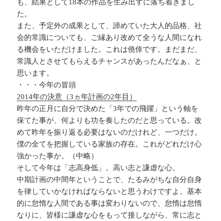
も、結果として18本の作品を生み出すに落ち着きまし
た。
また、予定外の成果として、諦めていた大人的品格、社
会的常識についても、ご縁あり改めて全うな人間になれ
る機会をいただけました。これは僥倖です。まだまだ、
常識人とさせてもらえるチャンスがあったんだなぁ、と
思います。
・・・今年の冒頭
2014年の決意（3ヵ年計画の2年目）
昨年の正月に自分で決めた「3年での飛躍」という軸を
保てた事が、何よりも功を奏したのだと思っている。改
めて昨年を振り返る必要はないのだけれど、一つだけ。
僕の全てを把握している家族の存在。これがどれだけ心
強かった事か。（中略）
そして今年は「志高身低」。高い志と謙虚な心。
中期計画の中間年ということで、たるみがちな自分自身
を律していかなければならないと思うわけですよ。基本
的に怠惰な人間である事は変わりないので、怠惰は怠惰
なりに、皆様に謙虚な心をもって接しながら、常に志と