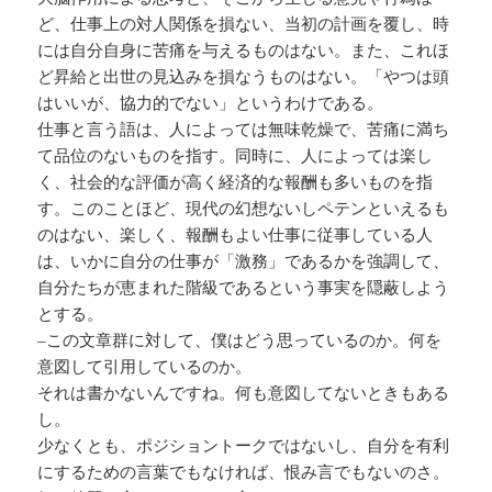
ど、仕事上の対人関係を損ない、当初の計画を覆し、時
には自分自身に苦痛を与えるものはない。また、これほ
ど昇給と出世の見込みを損なうものはない。「やつは頭
はいいが、協力的でない」というわけである。
仕事と言う語は、人によっては無味乾燥で、苦痛に満ち
て品位のないものを指す。同時に、人によっては楽し
く、社会的な評価が高く経済的な報酬も多いものを指
す。このことほど、現代の幻想ないしペテンといえるも
のはない、楽しく、報酬もよい仕事に従事している人
は、いかに自分の仕事が「激務」であるかを強調して、
自分たちが恵まれた階級であるという事実を隠蔽しよう
とする。
–この文章群に対して、僕はどう思っているのか。何を
意図して引用しているのか。
それは書かないんですね。何も意図してないときもある
し。
少なくとも、ポジショントークではないし、自分を有利
にするための言葉でもなければ、恨み言でもないのさ。