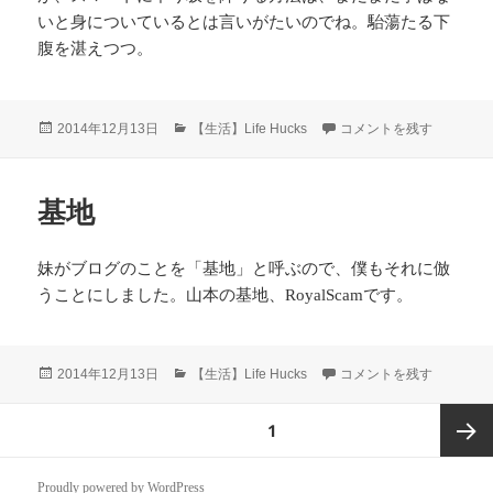
いと身についているとは言いがたいのでね。駘蕩たる下
腹を湛えつつ。
投
カ
リグマスターに俺はなる 
2014年12月13日
【生活】Life Hucks
コメントを残す
稿
テ
日:
ゴ
リ
基地
ー
妹がブログのことを「基地」と呼ぶので、僕もそれに倣
うことにしました。山本の基地、RoyalScamです。
投
カ
基地 に
2014年12月13日
【生活】Life Hucks
コメントを残す
稿
テ
日:
ゴ
投
ページ
1
リ
稿
ー
の
次ペー
Proudly powered by WordPress