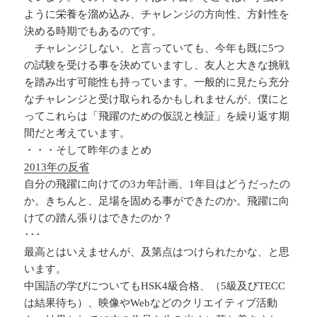
ように栄養を溜め込み、チャレンジの方向性、方針性を
決める時期でもあるのです。
チャレンジしない、と言っていても、今年も既に5つ
の試験を受ける事を決めていますし、友人と大きな挑戦
を踏み出す可能性も持っています。一般的に見たら充分
なチャレンジと受け取られるかもしれませんが、僕にと
ってこれらは「飛躍のための仮説と検証」を繰り返す期
間だと考えています。
・・・そして昨年のまとめ
2013年の反省
自分の飛躍に向けての3カ年計画、1年目はどうだったの
か。きちんと、足場を固める事ができたのか。飛躍に向
けての踏ん張りはできたのか？
･･･
最高とはいえませんが、及第点はつけられたかな、と思
います。
中国語の学びについてもHSK4級合格、（5級及びTECC
は結果待ち）、映像やWebなどのクリエイティブ活動