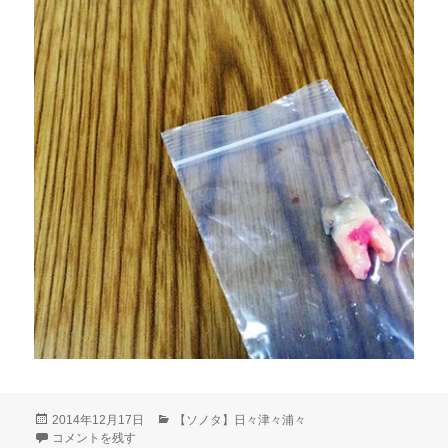
投
カ
2014年12月17日
【ソノタ】日々津々浦々
稿
親知らず抜きました。 に
テ
コメントを残す