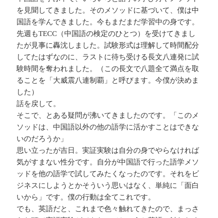
を見聞してきました。そのメソッドに基づいて、僕は中
国語を学んできました。今もまだまだ学習中の身です。
先週もTECC（中国語の検定のひとつ）を受けてきまし
たが見事に轟沈しました。試験形式は理解して時間配分
してたはずなのに、ラストに待ち受ける長文八連発に試
験時間を奪われました。（この長文で八題全て満点を取
ることを「大威震八連制覇」と呼びます。今僕が決めま
した）
話を戻して。
そこで、とある疑問が沸いてきましたのです。「このメ
ソッドは、中国語以外の他の語学に活かすことはできな
いのだろうか」
思い立ったが吉日。実証実験は自分の身でやらなければ
気がすまない性分です。自分が中国語で行った語学メソ
ッドを他の語学で試してみたくなったのです。それをビ
ジネスにしようとかそういう思いはなく、単純に「面白
いから」です。僕の行動は全てこれです。
でも、英語だと、これまで色々触れてきたので、まっさ