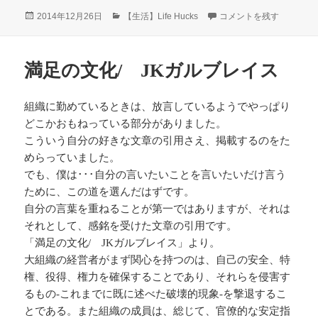
投
カ
華月～源平妖魔の乱～ に
2014年12月26日
【生活】Life Hucks
コメントを残す
稿
テ
日:
ゴ
リ
満足の文化/ JKガルブレイス
ー
組織に勤めているときは、放言しているようでやっぱり
どこかおもねっている部分がありました。
こういう自分の好きな文章の引用さえ、掲載するのをた
めらっていました。
でも、僕は･･･自分の言いたいことを言いたいだけ言う
ために、この道を選んだはずです。
自分の言葉を重ねることが第一ではありますが、それは
それとして、感銘を受けた文章の引用です。
「満足の文化/ JKガルブレイス」より。
大組織の経営者がまず関心を持つのは、自己の安全、特
権、役得、権力を確保することであり、それらを侵害す
るもの-これまでに既に述べた破壊的現象-を撃退するこ
とである。また組織の成員は、総じて、官僚的な安定指