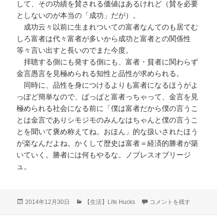
して、その功績を賛される価値はあるけれど（賛を必要
としないのが本当の「成功」だが）。
成功云々以前に生まれついての富者なんてのも居てむ
しろ富者は代々富者が多いから成功と富者との関係性
等々言い出すと長いのでまた今度。
拝聴する側にも発する側にも、富者・貧者に関わらず
金言愚言を見極められる知性と品性が求められる。
同時に、品性を身につけるよりも富者になるほうがよ
っぽど簡単なので、ぱっぱと富者っちゃって、金言を見
極められる社会になる前に「僕は富者だから僕の言うこ
とは金言でありシモジモのみんなはちゃんと僕の言うこ
とを聞いて褒め称えてね。おほん」的な扱いされたほう
が楽なんだよね。かくして歴史は富者＝経済的勝者が築
いていく。勝者には何もやるな。ノブレスオブリージ
ュ。
投
カ
この世では富者の愚言が金
2014年12月30日
【生活】Life Hucks
コメントを残す
稿
テ