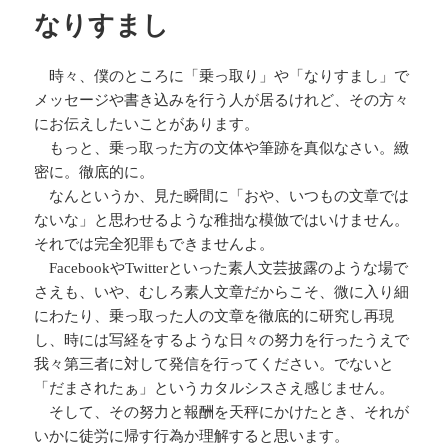
リ
なりすまし
ー
時々、僕のところに「乗っ取り」や「なりすまし」で
メッセージや書き込みを行う人が居るけれど、その方々
にお伝えしたいことがあります。
もっと、乗っ取った方の文体や筆跡を真似なさい。緻
密に。徹底的に。
なんというか、見た瞬間に「おや、いつもの文章では
ないな」と思わせるような稚拙な模倣ではいけません。
それでは完全犯罪もできませんよ。
FacebookやTwitterといった素人文芸披露のような場で
さえも、いや、むしろ素人文章だからこそ、微に入り細
にわたり、乗っ取った人の文章を徹底的に研究し再現
し、時には写経をするような日々の努力を行ったうえで
我々第三者に対して発信を行ってください。でないと
「だまされたぁ」というカタルシスさえ感じません。
そして、その努力と報酬を天秤にかけたとき、それが
いかに徒労に帰す行為か理解すると思います。