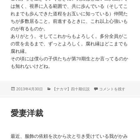
は無く、視界に入る範囲で、共に歩んでいる（そしてこ
れまでも歩んできた道程をお互いに知っている）仲間た
ちが多数居ること。前進するときに、これ以上心強いも
のが有るものか。
ありがとう。そしてこれからもよろしく。多分全員がこ
の世を去るまで、ずっとよろしく。腐れ縁はどこまでも
腐れ縁。
その頃には僕らの子供たちが第70期生とか言ってるのか
も知れないけどね。
投
カ
送別会 に
2013年4月30日
【ナカマ】四十期伝説
コメントを残す
稿
テ
日:
ゴ
リ
愛妻洋裁
ー
最近、服飾の依頼を次から次と引き受けている我がかみ