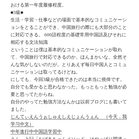
おける第一年度履修程度。
■3級■
生活・学習・仕事などの場面で基本的なコミュニケーシ
ョンをとることができ、中国旅行の際にも大部分のこと
に対応できる。 600語程度の基礎常用中国語及びそれに
相応する文法知識
ということは僕は基本的なコミュニケーションが取れ
て、中国旅行で対応できるのか。ほんまかいな。全然そ
んな気がしないのだが。とりあえず毎日中国人とコミュ
ニケーションは取ってるけどね。
にしても、今回3級が合格できたのは本当に僥倖です。
自分でも受かると思わなかった。もっともっと勉強が必
要と思ってたからね。
自分のやってた勉強方法なんかは以前ブログにも書いて
ました。
じんてぃえんうぉしゅえしえじょんうぇん （今天，我
学习中文）
中年進行中中国語学習中
うん、上記「おばあちゃんメソッド」はやっぱり間違っ