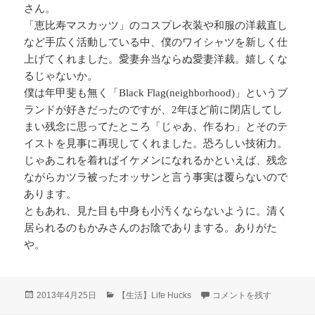
さん。
「恵比寿マスカッツ」のコスプレ衣装や和服の洋裁直し
など手広く活動している中、僕のワイシャツを新しく仕
上げてくれました。愛妻弁当ならぬ愛妻洋裁。嬉しくな
るじゃないか。
僕は年甲斐も無く「Black Flag(neighborhood)」というブ
ランドが好きだったのですが、2年ほど前に閉店してし
まい残念に思ってたところ「じゃあ、作るわ」とそのテ
イストを見事に再現してくれました。恐ろしい技術力。
じゃあこれを着ればイケメンになれるかといえば、残念
ながらカツラ被ったオッサンと言う事実は覆らないので
あります。
ともあれ、見た目も中身も小汚くならないように。清く
居られるのもかみさんのお陰でありまする。ありがた
や。
投
カ
愛妻洋裁 に
2013年4月25日
【生活】Life Hucks
コメントを残す
稿
テ