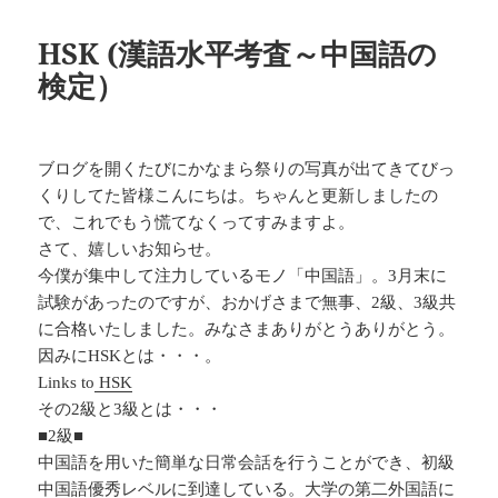
日:
ゴ
リ
HSK (漢語水平考査～中国語の
ー
検定）
ブログを開くたびにかなまら祭りの写真が出てきてびっ
くりしてた皆様こんにちは。ちゃんと更新しましたの
で、これでもう慌てなくってすみますよ。
さて、嬉しいお知らせ。
今僕が集中して注力しているモノ「中国語」。3月末に
試験があったのですが、おかげさまで無事、2級、3級共
に合格いたしました。みなさまありがとうありがとう。
因みにHSKとは・・・。
Links to
HSK
その2級と3級とは・・・
■2級■
中国語を用いた簡単な日常会話を行うことができ、初級
中国語優秀レベルに到達している。大学の第二外国語に