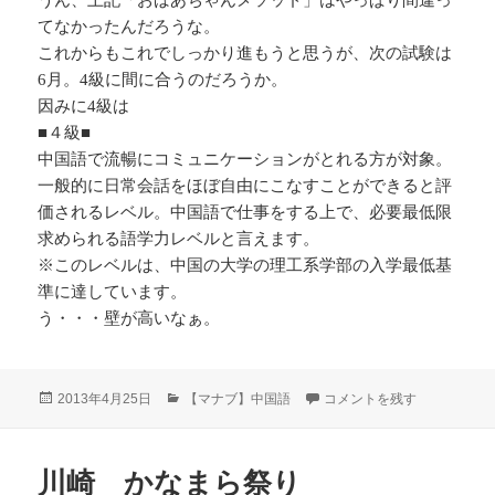
てなかったんだろうな。
これからもこれでしっかり進もうと思うが、次の試験は
6月。4級に間に合うのだろうか。
因みに4級は
■４級■
中国語で流暢にコミュニケーションがとれる方が対象。
一般的に日常会話をほぼ自由にこなすことができると評
価されるレベル。中国語で仕事をする上で、必要最低限
求められる語学力レベルと言えます。
※このレベルは、中国の大学の理工系学部の入学最低基
準に達しています。
う・・・壁が高いなぁ。
投
カ
HSK (漢語水平考査～中国語
2013年4月25日
【マナブ】中国語
コメントを残す
稿
テ
日:
ゴ
リ
川崎 かなまら祭り
ー