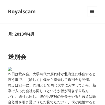
Royalscam
メニュ
ーとウ
ィジェ
ット
月:
2013年4月
送別会
昨日は飲み会。大学時代の腐れ縁が北海道に移住すると
言う事で、（珍しく）僕から率先して送別会を開催。
思えば93年に、同期として同じ大学に入学してから、新
卒で入った会社も同じ（というか僕が引きずり込ん
だ）、退社も同じ、彼がお芝居の座長をやると言えば舞
台監督を引き受け（ただ見てただけ）、僕が結婚すると