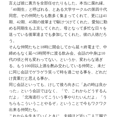
言えば彼に裏方を全部任せたりもした。本当に腐れ縁。
「40期生」と呼ばれる、とある大学サークルの第四十代
同窓。その仲間たちも数多く集まってくれて、更には41
期、42期、45期の後輩まで駆けつけてくれた。愛知に勤
める同期生も上京してくれた。母となって多忙な日々を
送っている後輩達までも参加してくれた。彼の人徳だろ
う。
そんな仲間たちと18時に開会してから延々終電まで、中
締めもなく延べ5時間半に渡る飲み会。会話の中身は10
代の頃と何も変わってない。というか、変わらな過ぎ
る。もう100回以上酒を酌み交わしている仲間と、未だ
に同じ会話でゲラゲラ笑って時を過ごせる事を、どれだ
け貴重だと思える事か。
同じ会話といっても、けして後ろ向きに「あの時は良か
った」という会話ではなく、「で、これからどうするん
だよ」「北海道行ってこういう事やりたいんだよ」「う
ちらもこういうことやるぞ」ということで今もワクワク
出来る仲間たち。
これからを生きていくときに、夫婦ほど近い二人三脚で