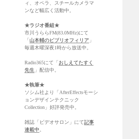
ィ、オペラ、スチールカメラマ
ンなど幅広く活動中。
★ラジオ番組★
市川うららFM(83.0MHz)にて
「
山本輔のビブリオフィリア
」
毎週木曜深夜1時から放送中。
Radio365にて「
おしえてたすく
先生
」配信中。
★執筆★
ソシム社より「AfterEffectsモーシ
ョンデザインテクニック
Collection」好評発売中。
雑誌「ビデオサロン」にて
記事
連載中
。