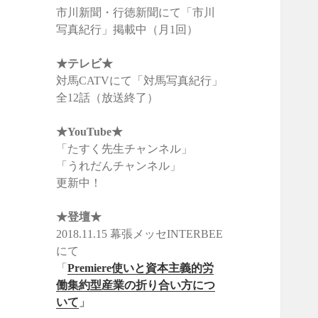
市川新聞・行徳新聞にて「市川
写真紀行」掲載中（月1回）
★
テレビ★
対馬CATVにて「対馬写真紀行」
全12話（放送終了）
★YouTube
★
「たすく先生チャンネル」
「うれだんチャンネル」
更新中！
★登壇
★
2018.11.15 幕張メッセINTERBEE
にて
「
Premiere
使いと資本主義的労
働集約型産業の折り合い方につ
いて
」