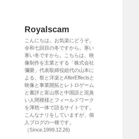
Royalscam
こんにちは。お気楽にどうぞ。
令和七回目の冬ですから。寒い
寒い冬ですから。こちらは、映
像制作を主業とする「株式会社
彌榮」代表取締役総代の山本に
よる、祭と洋楽とAfterEffectsと
映像と事業開拓とレトロゲーム
と書評と富山県と中国語と泥臭
い人間模様とフィールドワーク
を渾然一体で語るサイトです。
こんなナリをしていますが、個
人ブログの一種です。
（Since.1999.12.26)