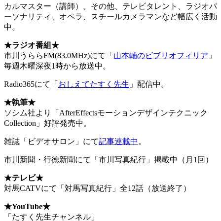
カルマスター（講師）。その他、テレビタレント、ラジオパ
ーソナリティ、オペラ、スチールカメラマンなど幅広く活動
中。
★ラジオ番組★
市川うららFM(83.0MHz)にて「
山本輔のビブリオフィリア
」
毎週木曜深夜1時から放送中。
Radio365にて「
おしえてたすく先生
」配信中。
★執筆★
ソシム社より「AfterEffectsモーションデザインテクニック
Collection」好評発売中。
雑誌「ビデオサロン」にて
記事連載中
。
市川新聞・行徳新聞にて「市川写真紀行」掲載中（月1回）
★
テレビ★
対馬CATVにて「対馬写真紀行」全12話（放送終了）
★YouTube
★
「たすく先生チャンネル」