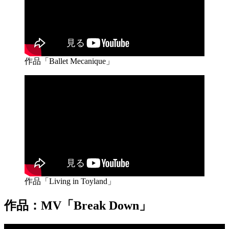
作品「Ballet Mecanique」
作品「Living in Toyland」
作品：MV「Break Down」
動