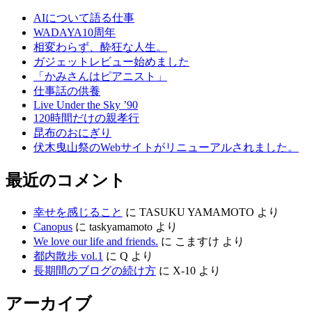
AIについて語る仕事
WADAYA10周年
相変わらず、酔狂な人生。
ガジェットレビュー始めました
「かみさんはピアニスト」
仕事話の供養
Live Under the Sky ’90
120時間だけの親孝行
昆布のおにぎり
伏木曳山祭のWebサイトがリニューアルされました。
最近のコメント
幸せを感じること
に
TASUKU YAMAMOTO
より
Canopus
に
taskyamamoto
より
We love our life and friends.
に
こますけ
より
都内散歩 vol.1
に
Q
より
長期間のブログの続け方
に
X-10
より
アーカイブ