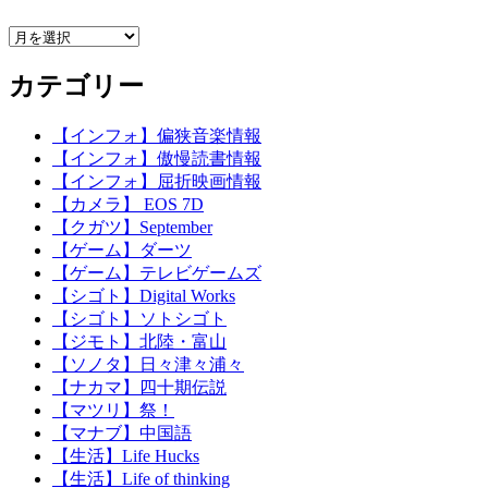
ア
ー
カテゴリー
カ
イ
ブ
【インフォ】偏狭音楽情報
【インフォ】傲慢読書情報
【インフォ】屈折映画情報
【カメラ】 EOS 7D
【クガツ】September
【ゲーム】ダーツ
【ゲーム】テレビゲームズ
【シゴト】Digital Works
【シゴト】ソトシゴト
【ジモト】北陸・富山
【ソノタ】日々津々浦々
【ナカマ】四十期伝説
【マツリ】祭！
【マナブ】中国語
【生活】Life Hucks
【生活】Life of thinking