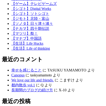
【ゲーム】テレビゲームズ
【シゴト】Digital Works
【シゴト】ソトシゴト
【ジモト】北陸・富山
【ソノタ】日々津々浦々
【ナカマ】四十期伝説
【マツリ】祭！
【マナブ】中国語
【生活】Life Hucks
【生活】Life of thinking
最近のコメント
幸せを感じること
に
TASUKU YAMAMOTO
より
Canopus
に
taskyamamoto
より
We love our life and friends.
に
こますけ
より
都内散歩 vol.1
に
Q
より
長期間のブログの続け方
に
X-10
より
最近の投稿