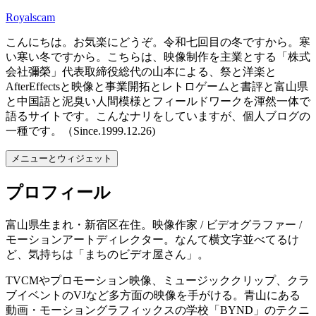
コ
Royalscam
ン
こんにちは。お気楽にどうぞ。令和七回目の冬ですから。寒
テ
い寒い冬ですから。こちらは、映像制作を主業とする「株式
ン
会社彌榮」代表取締役総代の山本による、祭と洋楽と
ツ
AfterEffectsと映像と事業開拓とレトロゲームと書評と富山県
へ
と中国語と泥臭い人間模様とフィールドワークを渾然一体で
ス
語るサイトです。こんなナリをしていますが、個人ブログの
キ
一種です。（Since.1999.12.26)
ッ
プ
メニューとウィジェット
プロフィール
富山県生まれ・新宿区在住。映像作家 / ビデオグラファー /
モーションアートディレクター。なんて横文字並べてるけ
ど、気持ちは「まちのビデオ屋さん」。
TVCMやプロモーション映像、ミュージッククリップ、クラ
ブイベントのVJなど多方面の映像を手がける。青山にある
動画・モーショングラフィックスの学校「BYND」のテクニ