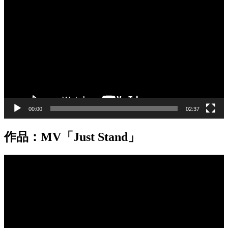
画
プ
レ
ー
ヤ
ー
00:00
02:37
作品：MV「Just Stand」
動
画
プ
レ
ー
ヤ
ー