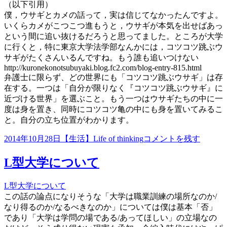
（以下引用）
僕，ウサギとカメの話って，実は信じてなかったんですよ。
いくらカメがこつこつ進もうと，ウサギが本気を出せばあっ
という間に追い抜けるだろうと思ってました。ところが大学
に行くと，特に東京大学法学部なんかには，コツコツ跳ぶウ
サギがたくさんいるんですね。もう誰も追いつけない
http://kuronekonotsubuyaki.blog.fc2.com/blog-entry-815.html
弁護士に限らず、どの世界にも「コツコツ跳ぶウサギ」は存
在する。一つは「自分が限りなく『コツコツ跳ぶウサギ』に
近づける世界」を選ぶこと。もう一つはウサギたちの中に一
度は身を置き、同時にコツコツ亀の中にも身を置いてみるこ
と。自分の立ち位置がわかります。
投
カ
コ
2014年10月28日
【生活】Life of thinking
コメントを残す
稿
テ
ツ
日:
ゴ
コ
L型大学について
リ
ツ
ー
飛
L型大学について
ぶ
この話の論点になりそうな「大学は職業訓練の場所なのか/
ウ
なり得るのか/なるべきなのか」については僕は基本「否」
サ
であり「大学は学問の場である/あってほしい」の立場なの
ギ