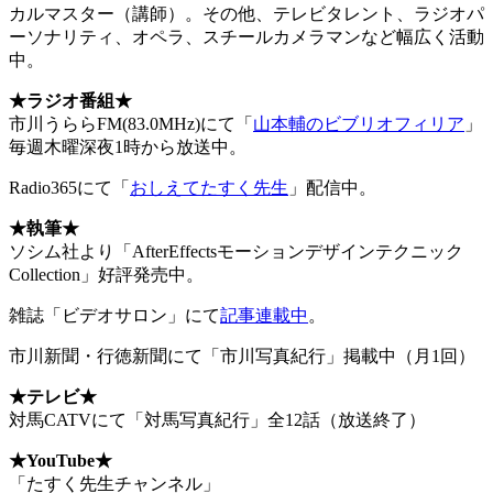
カルマスター（講師）。その他、テレビタレント、ラジオパ
ーソナリティ、オペラ、スチールカメラマンなど幅広く活動
中。
★ラジオ番組★
市川うららFM(83.0MHz)にて「
山本輔のビブリオフィリア
」
毎週木曜深夜1時から放送中。
Radio365にて「
おしえてたすく先生
」配信中。
★執筆★
ソシム社より「AfterEffectsモーションデザインテクニック
Collection」好評発売中。
雑誌「ビデオサロン」にて
記事連載中
。
市川新聞・行徳新聞にて「市川写真紀行」掲載中（月1回）
★
テレビ★
対馬CATVにて「対馬写真紀行」全12話（放送終了）
★YouTube
★
「たすく先生チャンネル」