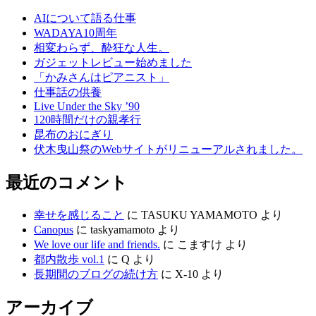
AIについて語る仕事
WADAYA10周年
相変わらず、酔狂な人生。
ガジェットレビュー始めました
「かみさんはピアニスト」
仕事話の供養
Live Under the Sky ’90
120時間だけの親孝行
昆布のおにぎり
伏木曳山祭のWebサイトがリニューアルされました。
最近のコメント
幸せを感じること
に
TASUKU YAMAMOTO
より
Canopus
に
taskyamamoto
より
We love our life and friends.
に
こますけ
より
都内散歩 vol.1
に
Q
より
長期間のブログの続け方
に
X-10
より
アーカイブ