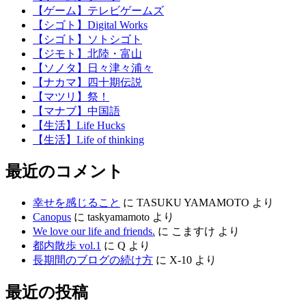
【ゲーム】テレビゲームズ
【シゴト】Digital Works
【シゴト】ソトシゴト
【ジモト】北陸・富山
【ソノタ】日々津々浦々
【ナカマ】四十期伝説
【マツリ】祭！
【マナブ】中国語
【生活】Life Hucks
【生活】Life of thinking
最近のコメント
幸せを感じること
に
TASUKU YAMAMOTO
より
Canopus
に
taskyamamoto
より
We love our life and friends.
に
こますけ
より
都内散歩 vol.1
に
Q
より
長期間のブログの続け方
に
X-10
より
最近の投稿