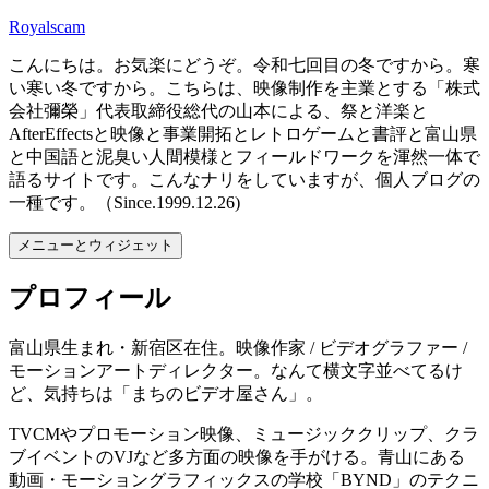
コ
Royalscam
ン
こんにちは。お気楽にどうぞ。令和七回目の冬ですから。寒
テ
い寒い冬ですから。こちらは、映像制作を主業とする「株式
ン
会社彌榮」代表取締役総代の山本による、祭と洋楽と
ツ
AfterEffectsと映像と事業開拓とレトロゲームと書評と富山県
へ
と中国語と泥臭い人間模様とフィールドワークを渾然一体で
ス
語るサイトです。こんなナリをしていますが、個人ブログの
キ
一種です。（Since.1999.12.26)
ッ
プ
メニューとウィジェット
プロフィール
富山県生まれ・新宿区在住。映像作家 / ビデオグラファー /
モーションアートディレクター。なんて横文字並べてるけ
ど、気持ちは「まちのビデオ屋さん」。
TVCMやプロモーション映像、ミュージッククリップ、クラ
ブイベントのVJなど多方面の映像を手がける。青山にある
動画・モーショングラフィックスの学校「BYND」のテクニ