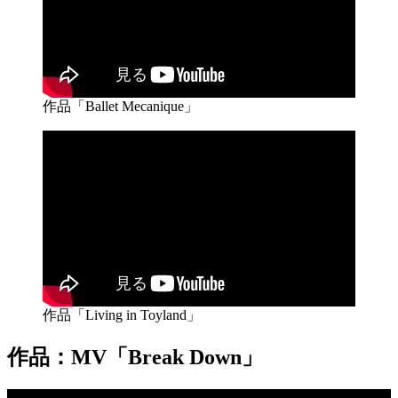
作品「Ballet Mecanique」
作品「Living in Toyland」
作品：MV「Break Down」
動