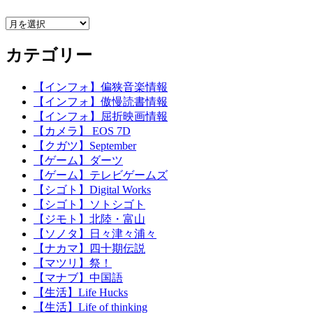
ア
ー
カテゴリー
カ
イ
ブ
【インフォ】偏狭音楽情報
【インフォ】傲慢読書情報
【インフォ】屈折映画情報
【カメラ】 EOS 7D
【クガツ】September
【ゲーム】ダーツ
【ゲーム】テレビゲームズ
【シゴト】Digital Works
【シゴト】ソトシゴト
【ジモト】北陸・富山
【ソノタ】日々津々浦々
【ナカマ】四十期伝説
【マツリ】祭！
【マナブ】中国語
【生活】Life Hucks
【生活】Life of thinking