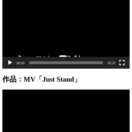
画
プ
レ
ー
ヤ
ー
00:00
02:37
作品：MV「Just Stand」
動
画
プ
レ
ー
ヤ
ー